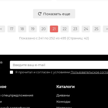
Показать еще
<
17
18
19
20
21
22
23
24
25
>
Показано с 241 по 252 из 495 (Страниц: 42)
на
.
Я прочитал и согласен с условиями
Пользовательское согл
ное
Каталоги
и спецпредложения
Диваны
и
Комоды
чный сертификат
Матрасы