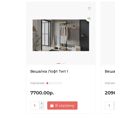
Вешалка Лофт Тип 1
Веша
7700.00р.
209
В корзину