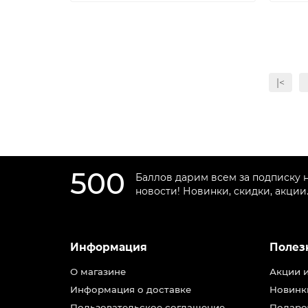
|<
500
Баллов дарим всем за подписку 
новости! Новинки, скидки, акции
Информация
Полез
О магазине
Акции 
Информация о доставке
Новинк
Пользовательское соглашение
Подаро