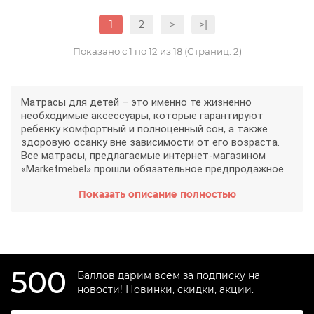
1
2
>
>|
Показано с 1 по 12 из 18 (Страниц: 2)
Матрасы для детей – это именно те жизненно
необходимые аксессуары, которые гарантируют
ребенку комфортный и полноценный сон, а также
здоровую осанку вне зависимости от его возраста.
Все матрасы, предлагаемые интернет-магазином
«Marketmebel» прошли обязательное предпродажное
тестирование и могут использоваться детьми со
Показать описание полностью
здоровыми позвоночниками, а также с небольшими
нарушениями осанки.
Все детские матрасы, купить которые вы можете в
нашем магазине, сертифицированы согласно
международным гигиеническим стандартам,
одобрены Росздравнадзором, что гарантирует
500
Баллов дарим всем за подписку на
долговечность и надежность в использовании. В
новости! Новинки, скидки, акции.
широком ассортименте «
IPmebel
» вы найдете
аксессуары для младенцев, детей до 3 лет, дошколят