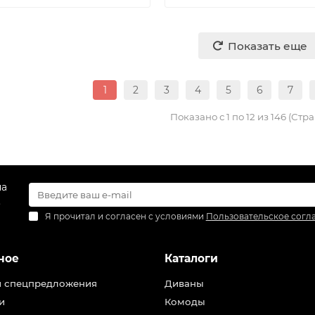
Показать еще
1
2
3
4
5
6
7
Показано с 1 по 12 из 146 (Стра
на
.
Я прочитал и согласен с условиями
Пользовательское согл
ное
Каталоги
и спецпредложения
Диваны
и
Комоды