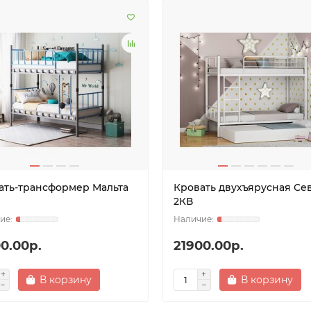
ать-трансформер Мальта
Кровать двухъярусная Се
2КВ
0.00р.
21900.00р.
В корзину
В корзину