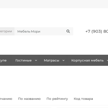
+7 (903) 8
тегории
упе
Гостиные
Матрасы
Корпусная мебель
лчанию
По названию
По рейтингу
Код товара