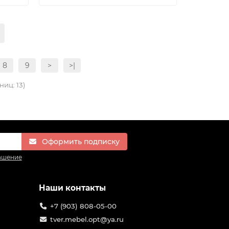
8
9
>
>|
ниц: 13)
Оформить подписку
ашение
Наши контакты
+7 (903) 808-05-00
tver.mebel.opt@ya.ru