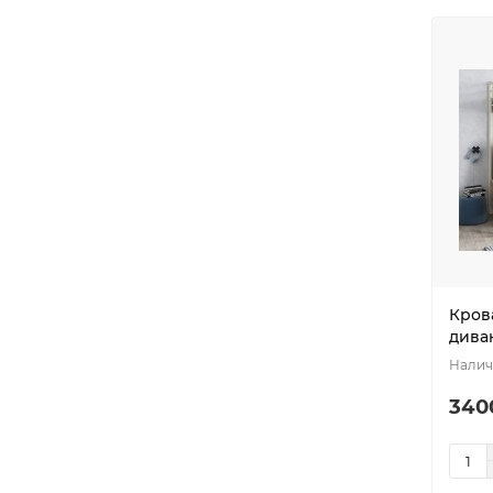
Кров
дива
340