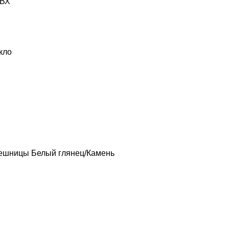
ПВХ
кло
лешницы Белый глянец/Камень