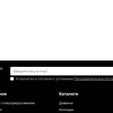
на
.
Я прочитал и согласен с условиями
Пользовательское согл
ное
Каталоги
и спецпредложения
Диваны
и
Комоды