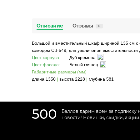
Описание
Отзывы
0
Большой и вместительный шкаф шириной 135 см с 
комодом СВ-549, для увеличения вместительности 
Цвет корпуса :
Дуб кремона
Цвет фасада:
Белый глянец
Габаритные размеры (мм)
длина 1350
|
высота 2228
|
глубина 581
500
Баллов дарим всем за подписку 
новости! Новинки, скидки, акции