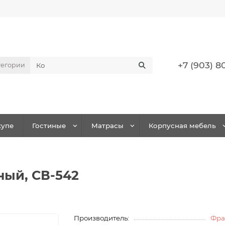
+7 (903) 8
тегории
упе
Гостиные
Матрасы
Корпусная мебель
ный, СВ-542
Производитель:
Фра