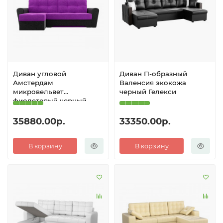
Диван угловой
Диван П-образный
Амстердам
Валенсия экокожа
микровельвет
черный Гелекси
фиолетовый черный
Гелекси
35880.00р.
33350.00р.
В корзину
В корзину