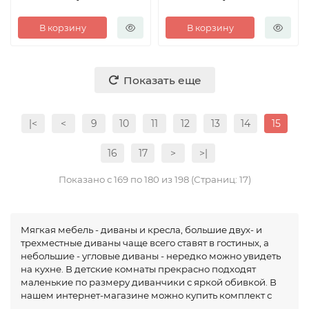
В корзину
В корзину
Показать еще
|<
<
9
10
11
12
13
14
15
16
17
>
>|
Показано с 169 по 180 из 198 (Страниц: 17)
Мягкая мебель - диваны и кресла, большие двух- и
трехместные
диваны чаще всего ставят в гостиных, а
небольшие - угловые диваны
- нередко можно увидеть
на кухне. В детские комнаты прекрасно подходят
маленькие по размеру диванчики с яркой обивкой. В
нашем интернет-магазине можно купить комплект с
пуфами или креслами, либо диван отдельно - главное