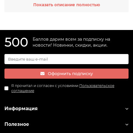
Показать описание полностью
здесь наличие свободных метров в квартире и желание
покупателя. Если необходимо придать комнате уют,
лучше остановить свой выбор на небольшом диванчике
для двоих или на угловой модели.
500
Баллов дарим всем за подписку на
новости! Новинки, скидки, акции.
Оформить подписку
Я прочитал и согласен с условиями
Пользовательское
соглашение
Информация
Полезное