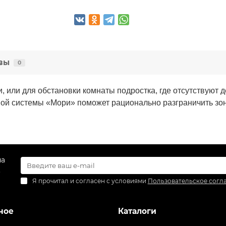
вы
0
 или для обстановки комнаты подростка, где отсутствуют д
ой системы «Мори» поможет рационально разграничить зо
на
.
Я прочитал и согласен с условиями
Пользовательское согл
ное
Каталоги