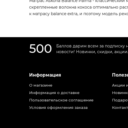
Матрас Askona Balance Palma - классический
скрепленные волокна кокоса оптимально рас
к матрасу balance extra, и поэтому модель р
500
Баллов дарим всем за подписку 
новости! Новинки, скидки, акции
Информация
Полез
О магазине
Акции 
Информация о доставке
Новинк
Пользовательское соглашение
Подаро
Условия оформления заказа
Контакт