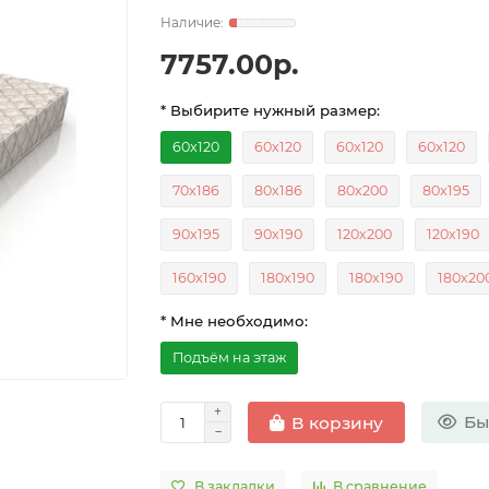
7757.00р.
* Выбирите нужный размер:
60x120
60x120
60x120
60x120
70x186
80x186
80х200
80x195
90x195
90x190
120х200
120x190
160x190
180x190
180x190
180х20
* Мне необходимо:
Подъём на этаж
Бы
В корзину
В закладки
В сравнение