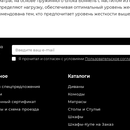
 матрас на основе пружинного блока Боннель с настилом из
пределяют нагрузку, обеспечивая оптимальный уровень же
екомендована тем, кто предпочитает уровень жесткости выше
на
.
Я прочитал и согласен с условиями
Пользовательское согл
ное
Каталоги
и спецпредложения
Диваны
и
Комоды
чный сертификат
Матрасы
ы и схема проезда
Столы и Стулья
Шкафы
Шкафы-Купе на Заказ