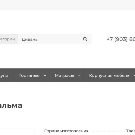
+7 (903) 8
тегории
упе
Гостиные
Матрасы
Корпусная мебель
альма
Страна изготовления:
Твер