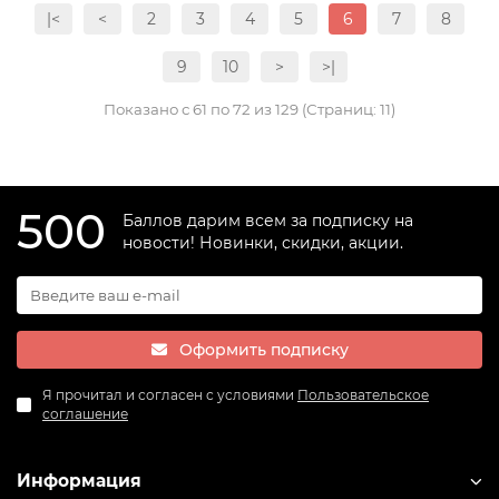
|<
<
2
3
4
5
6
7
8
9
10
>
>|
Показано с 61 по 72 из 129 (Страниц: 11)
500
Баллов дарим всем за подписку на
новости! Новинки, скидки, акции.
Оформить подписку
Я прочитал и согласен с условиями
Пользовательское
соглашение
Информация