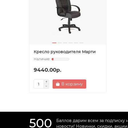
Кресло руководителя Марти
9440.00р.
В корзину
500
Баллов дарим всем за подписку 
новости! Новинки, скидки, акции