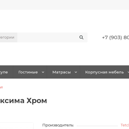
+7 (903) 8
тегории
упе
Гостиные
Матрасы
Корпусная мебель
ья
аксима Хром
Производитель:
Tetc