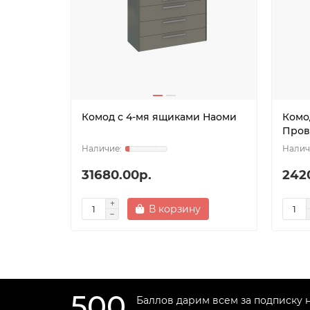
Комод с 4-мя ящиками Наоми
Комо
Пров
31680.00р.
242
В корзину
500
Баллов дарим всем за подписку 