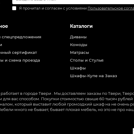
.
Я прочитал и согласен с условиями
Пользовательское согл
ное
Каталоги
и спецпредложения
Диваны
и
Комоды
чный сертификат
Матрасы
ы и схема проезда
Столы и Стулья
Шкафы
Шкафы-Купе на Заказ
ботает в городе Твери . Мы доставляем заказы по Твери, Тверск
для вас способом. Покупки стоимостью свыше 60 тысяч рублей м
налом, который выставит любой громоздкий шкаф на не очень ро
Мебели много не бывает, бывает плохая мебель, но это не про 