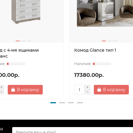
д с 4-мя ящиками
Комод Glance тип 1
анс
00.00р.
17380.00р.
В корзину
В корзину
на