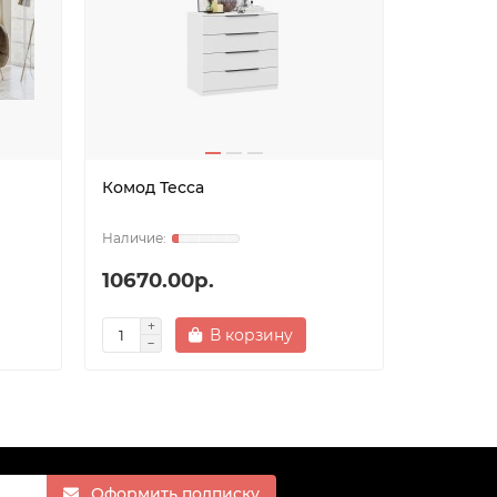
Комод Тесса
Комод А
10670.00р.
8250.0
В корзину
Оформить подписку