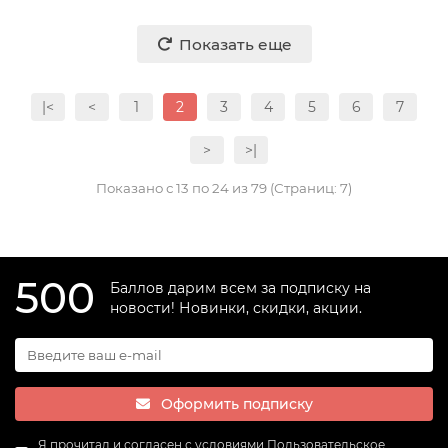
Показать еще
|<
<
1
2
3
4
5
6
7
>
>|
Показано с 13 по 24 из 79 (Страниц: 7)
500
Баллов дарим всем за подписку на
новости! Новинки, скидки, акции.
Оформить подписку
Я прочитал и согласен с условиями
Пользовательское