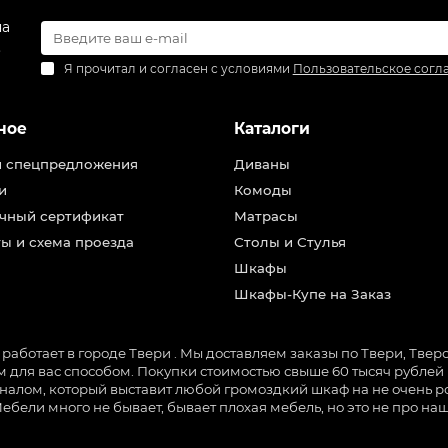
на
.
Я прочитал и согласен с условиями
Пользовательское согл
ное
Каталоги
и спецпредложения
Диваны
и
Комоды
чный сертификат
Матрасы
ы и схема проезда
Столы и Стулья
Шкафы
Шкафы-Купе на Заказ
ботает в городе Твери . Мы доставляем заказы по Твери, Тверск
для вас способом. Покупки стоимостью свыше 60 тысяч рублей м
налом, который выставит любой громоздкий шкаф на не очень ро
Мебели много не бывает, бывает плохая мебель, но это не про 