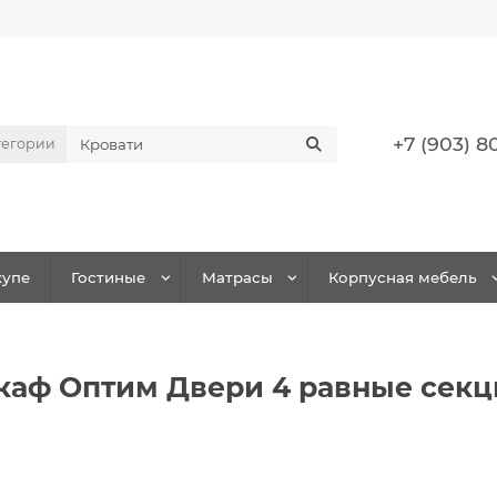
+7 (903) 8
тегории
упе
Гостиные
Матрасы
Корпусная мебель
аф Оптим Двери 4 равные секц