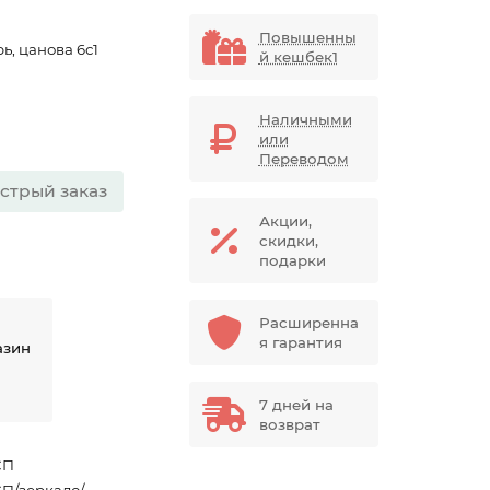
Повышенны
ь, цанова 6с1
й кешбек1
Наличными
или
Переводом
стрый заказ
Акции,
скидки,
подарки
Расширенна
я гарантия
азин
7 дней на
возврат
СП