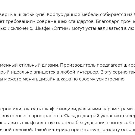
дверные шкафы-купе. Корпус данной мебели собирается из
ует требованиям современных стандартов. Благодаря проч
ью исключено. Шкафы «Оптим» могут устанавливаться в л
енный стильный дизайн. Производитель предлагает широ
рый идеально впишется в любой интерьер. В эту серию та
вы можете менять дизайн шкафа по своему усмотрению.
еров или заказать шкаф с индивидуальными параметрами. 
я внутреннего пространства. Фасады дверей украшаются зе
поставить шкаф вплотную к стене без удаления плинтуса. С
чной пленкой. Такой материал препятствует разлету оскол