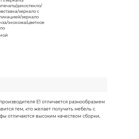
П/зеркало/
опечать/декостекло/
овставка/зеркало с
ликацией/зеркало
нза/экокожа/цветное
кло
мой
производителя Е1 отличается разнообразием
ится тем, кто желает получить мебель с
фы отличаются высоким качеством сборки,