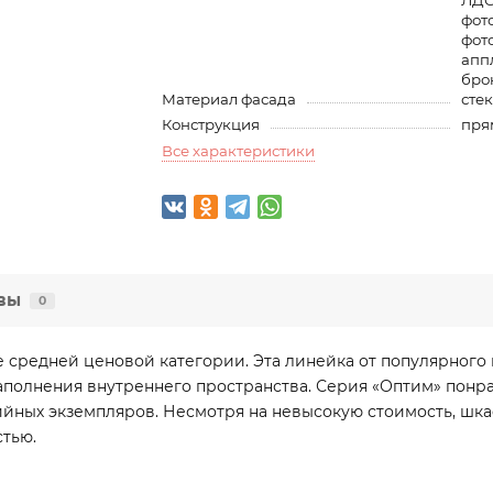
ЛДС
фот
фот
апп
бро
Материал фасада
сте
Конструкция
пря
Все характеристики
вы
0
 средней ценовой категории. Эта линейка от популярного 
полнения внутреннего пространства. Серия «Оптим» понрав
ных экземпляров. Несмотря на невысокую стоимость, шка
стью.