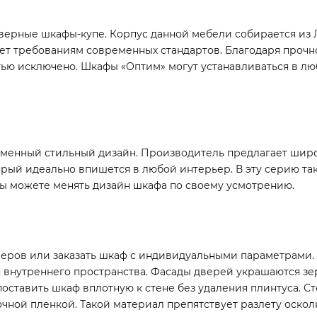
дверные шкафы-купе. Корпус данной мебели собирается из
ует требованиям современных стандартов. Благодаря проч
ью исключено. Шкафы «Оптим» могут устанавливаться в л
енный стильный дизайн. Производитель предлагает широ
рый идеально впишется в любой интерьер. В эту серию та
вы можете менять дизайн шкафа по своему усмотрению.
еров или заказать шкаф с индивидуальными параметрами. 
я внутреннего пространства. Фасады дверей украшаются зе
поставить шкаф вплотную к стене без удаления плинтуса. С
чной пленкой. Такой материал препятствует разлету оскол