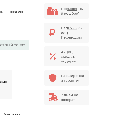
Повышенны
ь, цанова 6с1
й кешбек1
Наличными
или
Переводом
стрый заказ
Акции,
скидки,
подарки
Расширенна
я гарантия
азин
7 дней на
возврат
СП