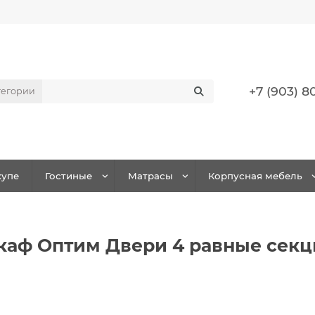
+7 (903) 8
тегории
упе
Гостиные
Матрасы
Корпусная мебель
аф Оптим Двери 4 равные секц