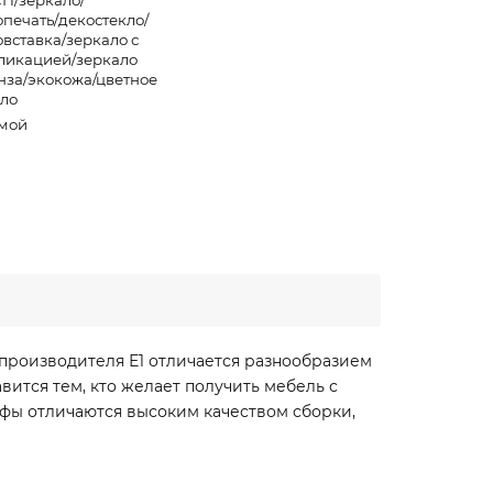
П/зеркало/
опечать/декостекло/
овставка/зеркало с
ликацией/зеркало
нза/экокожа/цветное
кло
мой
производителя Е1 отличается разнообразием
ится тем, кто желает получить мебель с
фы отличаются высоким качеством сборки,