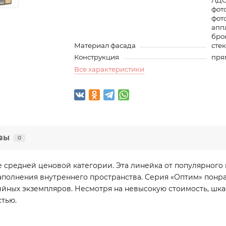
ЛДС
фот
фот
апп
бро
Материал фасада
сте
Конструкция
пря
Все характеристики
вы
0
 средней ценовой категории. Эта линейка от популярного 
полнения внутреннего пространства. Серия «Оптим» понрав
ных экземпляров. Несмотря на невысокую стоимость, шка
стью.