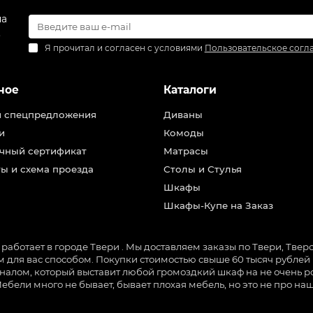
на
.
Я прочитал и согласен с условиями
Пользовательское согл
ное
Каталоги
и спецпредложения
Диваны
и
Комоды
чный сертификат
Матрасы
ы и схема проезда
Столы и Стулья
Шкафы
Шкафы-Купе на Заказ
ботает в городе Твери . Мы доставляем заказы по Твери, Тверск
для вас способом. Покупки стоимостью свыше 60 тысяч рублей м
налом, который выставит любой громоздкий шкаф на не очень ро
Мебели много не бывает, бывает плохая мебель, но это не про 