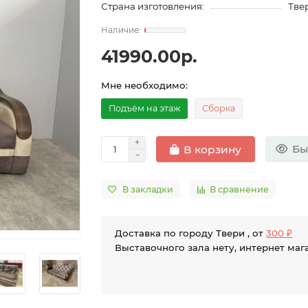
Страна изготовления:
Твер
41990.00р.
Мне необходимо:
Подъём на этаж
Сборка
Бы
В корзину
В закладки
В сравнение
Доставка по городу Твери , от
300 ₽
Выставочного зала нету, интернет маг