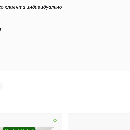
о клиента индивидуально
0
е