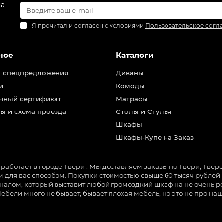
на
.
Я прочитал и согласен с условиями
Пользовательское согл
ное
Каталоги
и спецпредложения
Диваны
и
Комоды
чный сертификат
Матрасы
ы и схема проезда
Столы и Стулья
Шкафы
Шкафы-Купе на Заказ
ботает в городе Твери . Мы доставляем заказы по Твери, Тверск
для вас способом. Покупки стоимостью свыше 60 тысяч рублей м
налом, который выставит любой громоздкий шкаф на не очень ро
Мебели много не бывает, бывает плохая мебель, но это не про 