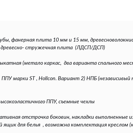
убы, фанерная плита 10 мм и 15 мм, древесноволокнис
ая древесно- стружечная плита (ЛДСП/ДСП)
атная (метало каркас, два варианта спального мес
ППУ марки ST , Hollcon. Вариант 2) НПБ (независивый
высокоэластичного ППУ, съемные чехлы
оративная отстрочка боковин, накладки выполненные 
щик для белья , возможна комплектация креслом (кр