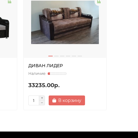
ДИВАН ЛИДЕР
ДИВАН В
33235.00р.
41900.
В корзину