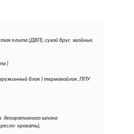
тая плита (ДВП), сухой брус хвойных
та )
 пружинный блок ) термовойлок ,ППУ
из декоративного шпона
есло- кровать),