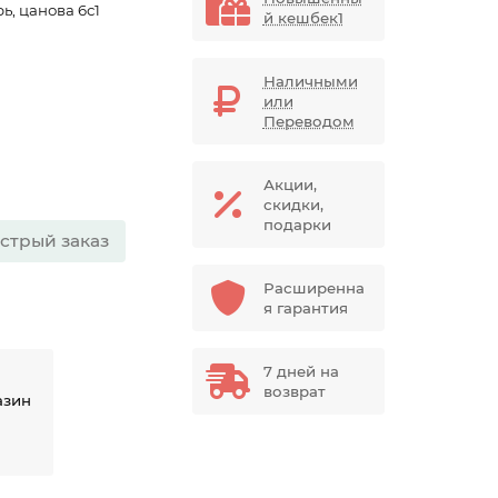
ь, цанова 6с1
й кешбек1
Наличными
или
Переводом
Акции,
скидки,
подарки
стрый заказ
Расширенна
я гарантия
7 дней на
возврат
азин