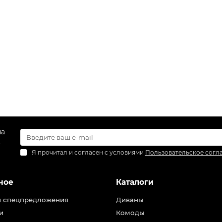
на
.
Я прочитал и согласен с условиями
Пользовательское согл
ное
Каталоги
и спецпредложения
Диваны
и
Комоды