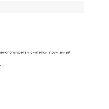
 пенополиуретан, синтепон, пружинный
е.