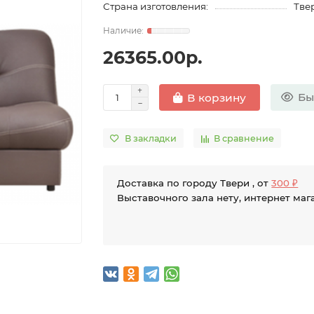
Страна изготовления:
Твер
26365.00р.
Бы
В корзину
В закладки
В сравнение
Доставка по городу Твери , от
300 ₽
Выставочного зала нету, интернет маг