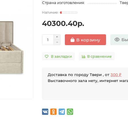
Страна изготовления:
Твер
40300.40р.
Бы
В корзину
В закладки
В сравнение
Доставка по городу Твери , от
300 ₽
Выставочного зала нету, интернет маг